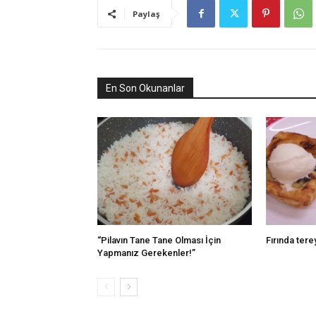
Paylaş
En Son Okunanlar
“Pilavın Tane Tane Olması İçin
Fırında tere
Yapmanız Gerekenler!”