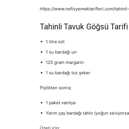
https://www.nefisyemektarifleri.com/tahinl
Tahinli Tavuk Göğsü Tarifi
1 litre süt
1 su bardağı un
125 gram margarin
1 su bardağı toz şeker
Piştikten sonra;
1 paket vanilya
Yarım çay bardağı tahin (yoğun seviyorsan
Üzeri için;