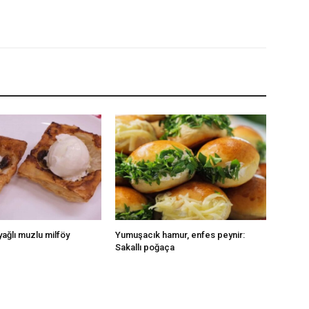
yağlı muzlu milföy
Yumuşacık hamur, enfes peynir:
Sakallı poğaça