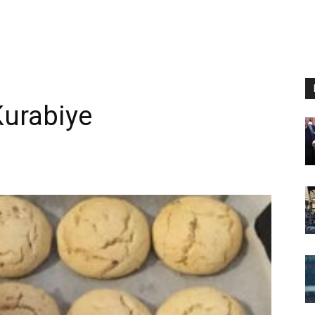
e
 Kurabiye