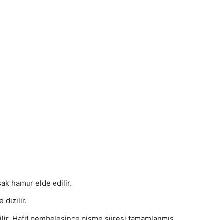
ak hamur elde edilir.
 dizilir.
irilir. Hafif pembeleşince pişme süresi tamamlanmış