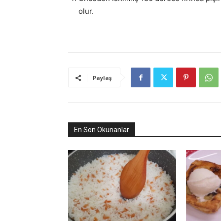
olur.
Paylaş
En Son Okunanlar