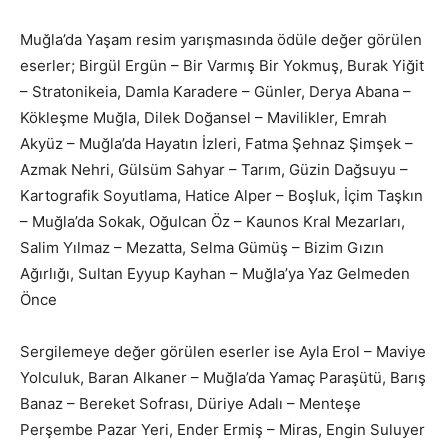
Muğla’da Yaşam resim yarışmasında ödüle değer görülen
eserler; Birgül Ergün – Bir Varmış Bir Yokmuş, Burak Yiğit
– Stratonikeia, Damla Karadere – Günler, Derya Abana –
Kökleşme Muğla, Dilek Doğansel – Mavilikler, Emrah
Akyüz – Muğla’da Hayatın İzleri, Fatma Şehnaz Şimşek –
Azmak Nehri, Gülsüm Sahyar – Tarım, Güzin Dağsuyu –
Kartografik Soyutlama, Hatice Alper – Boşluk, İçim Taşkın
– Muğla’da Sokak, Oğulcan Öz – Kaunos Kral Mezarları,
Salim Yılmaz – Mezatta, Selma Gümüş – Bizim Gızın
Ağırlığı, Sultan Eyyup Kayhan – Muğla’ya Yaz Gelmeden
Önce
Sergilemeye değer görülen eserler ise Ayla Erol – Maviye
Yolculuk, Baran Alkaner – Muğla’da Yamaç Paraşütü, Barış
Banaz – Bereket Sofrası, Düriye Adalı – Menteşe
Perşembe Pazar Yeri, Ender Ermiş – Miras, Engin Suluyer