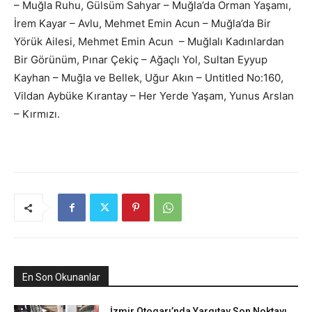
– Muğla Ruhu, Gülsüm Sahyar – Muğla’da Orman Yaşamı,
İrem Kayar – Avlu, Mehmet Emin Acun – Muğla’da Bir
Yörük Ailesi, Mehmet Emin Acun – Muğlalı Kadınlardan
Bir Görünüm, Pınar Çekiç – Ağaçlı Yol, Sultan Eyyup
Kayhan – Muğla ve Bellek, Uğur Akın – Untitled No:160,
Vildan Aybüke Kırantay – Her Yerde Yaşam, Yunus Arslan
– Kırmızı.
En Son Okunanlar
İzmir Otogarı’nda Yargıtay Son Noktayı