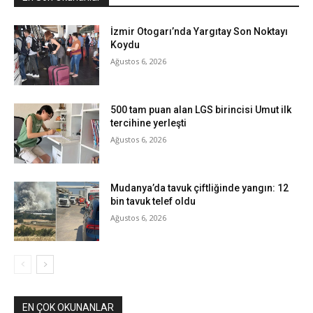
İzmir Otogarı’nda Yargıtay Son Noktayı
Koydu
Ağustos 6, 2026
500 tam puan alan LGS birincisi Umut ilk
tercihine yerleşti
Ağustos 6, 2026
Mudanya’da tavuk çiftliğinde yangın: 12
bin tavuk telef oldu
Ağustos 6, 2026
EN ÇOK OKUNANLAR