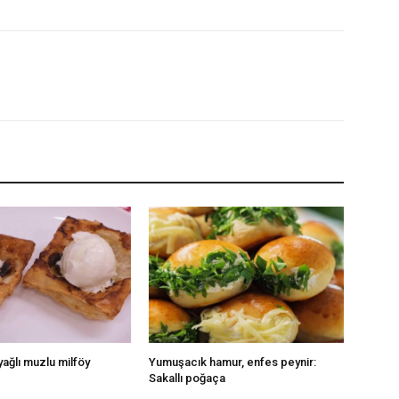
yağlı muzlu milföy
Yumuşacık hamur, enfes peynir:
Sakallı poğaça