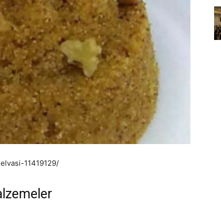
helvasi-11419129/
Malzemeler