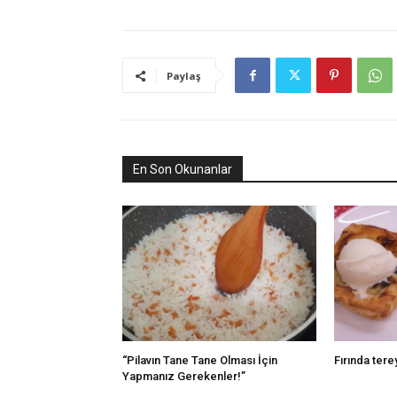
Paylaş
En Son Okunanlar
“Pilavın Tane Tane Olması İçin
Fırında tere
Yapmanız Gerekenler!”