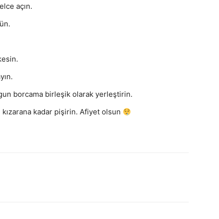
lce açın.
ün.
kesin.
yın.
ygun borcama birleşik olarak yerleştirin.
kızarana kadar pişirin. Afiyet olsun