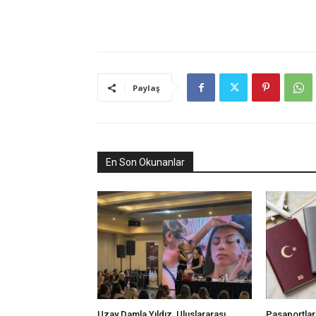
Paylaş
En Son Okunanlar
Uzay Damla Yıldız, Uluslararası
Pasaportlard