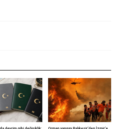
a devrim gibi değişiklik:
Orman yangını Balıkesir’den İzmir’e