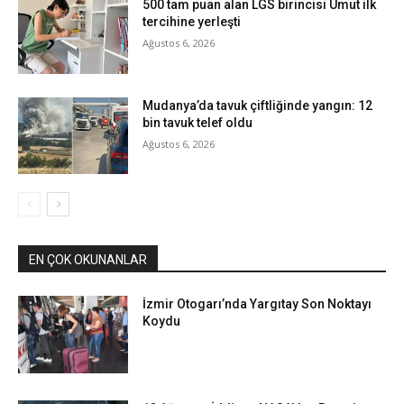
500 tam puan alan LGS birincisi Umut ilk
tercihine yerleşti
Ağustos 6, 2026
Mudanya’da tavuk çiftliğinde yangın: 12
bin tavuk telef oldu
Ağustos 6, 2026
EN ÇOK OKUNANLAR
İzmir Otogarı’nda Yargıtay Son Noktayı
Koydu