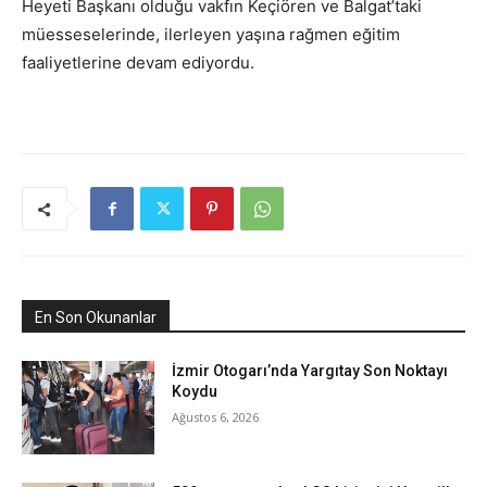
Heyeti Başkanı olduğu vakfın Keçiören ve Balgat’taki
müesseselerinde, ilerleyen yaşına rağmen eğitim
faaliyetlerine devam ediyordu.
En Son Okunanlar
İzmir Otogarı’nda Yargıtay Son Noktayı
Koydu
Ağustos 6, 2026