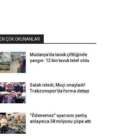
EN ÇOK OKUNANLAR
Mudanya’da tavuk çiftliğinde
yangın: 12 bin tavuk telef oldu
Salah istedi, Muçi onayladı!
Trabzonspor’da forma detayı
“Ödenemez” uyarısını yanlış
anlayınca 38 milyonu çöpe attı