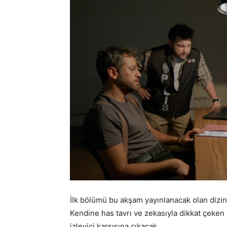
İlk bölümü bu akşam yayınlanacak olan dizini
Kendine has tavrı ve zekasıyla dikkat çeken 
izleyici karşısına çıkacak.