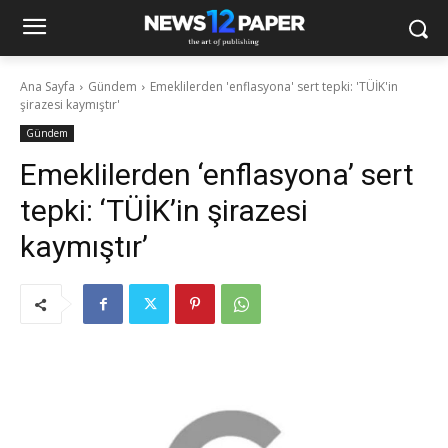
Ana Sayfa
Gündem
Emeklilerden 'enflasyona' sert tepki: 'TÜİK'in
şirazesi kaymıştır'
Gündem
Emeklilerden ‘enflasyona’ sert
tepki: ‘TÜİK’in şirazesi
kaymıştır’