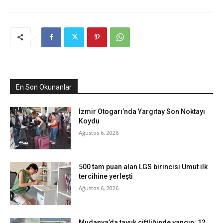
En Son Okunanlar
İzmir Otogarı’nda Yargıtay Son Noktayı
Koydu
Ağustos 6, 2026
500 tam puan alan LGS birincisi Umut ilk
tercihine yerleşti
Ağustos 6, 2026
Mudanya’da tavuk çiftliğinde yangın: 12