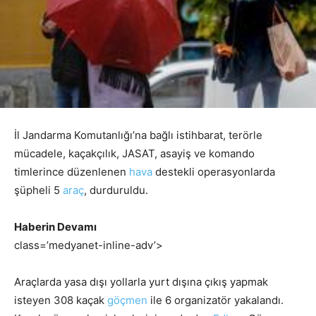
İl Jandarma Komutanlığı’na bağlı istihbarat, terörle
mücadele, kaçakçılık, JASAT, asayiş ve komando
timlerince düzenlenen
hava
destekli operasyonlarda
şüpheli 5
araç
, durduruldu.
Haberin Devamı
class=’medyanet-inline-adv’>
Araçlarda yasa dışı yollarla yurt dışına çıkış yapmak
isteyen 308 kaçak
göçmen
ile 6 organizatör yakalandı.