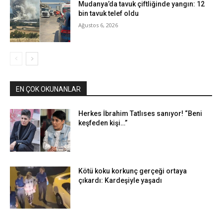
Mudanya’da tavuk çiftliğinde yangın: 12
bin tavuk telef oldu
Ağustos 6, 2026
EN ÇOK OKUNANLAR
Herkes İbrahim Tatlıses sanıyor! “Beni
keşfeden kişi…”
Kötü koku korkunç gerçeği ortaya
çıkardı: Kardeşiyle yaşadı