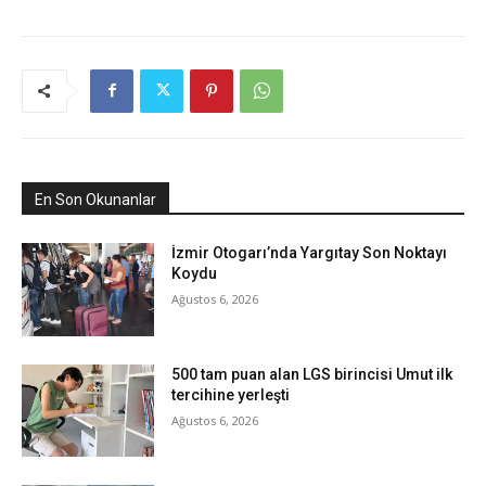
En Son Okunanlar
İzmir Otogarı’nda Yargıtay Son Noktayı
Koydu
Ağustos 6, 2026
500 tam puan alan LGS birincisi Umut ilk
tercihine yerleşti
Ağustos 6, 2026