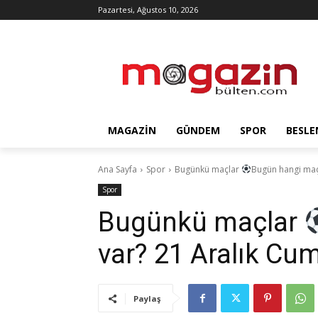
Pazartesi, Ağustos 10, 2026
MAGAZIN
GÜNDEM
SPOR
BESLE
Ana Sayfa
Spor
Bugünkü maçlar
Bugün hangi maçl
Spor
Bugünkü maçlar
var? 21 Aralık Cu
Paylaş