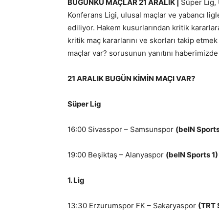
BUGÜNKÜ MAÇLAR 21 ARALIK
|
Süper Lig,
Konferans Ligi, ulusal maçlar ve yabancı lig
ediliyor. Hakem kusurlarından kritik kararlara
kritik maç kararlarını ve skorları takip etme
maçlar var? sorusunun yanıtını haberimizde 
21 ARALIK BUGÜN KİMİN MAÇI VAR?
Süper Lig
16:00 Sivasspor – Samsunspor
(beIN Sports
19:00 Beşiktaş – Alanyaspor
(beIN Sports 1)
1. Lig
13:30 Erzurumspor FK – Sakaryaspor
(TRT 