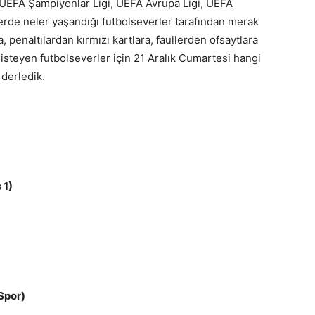
 UEFA Şampiyonlar Ligi, UEFA Avrupa Ligi, UEFA
lerde neler yaşandığı futbolseverler tarafından merak
, penaltılardan kırmızı kartlara, faullerden ofsaytlara
k isteyen futbolseverler için 21 Aralık Cumartesi hangi
derledik.
 1)
Spor)