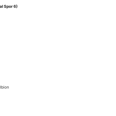
l Spor 6)
lbion